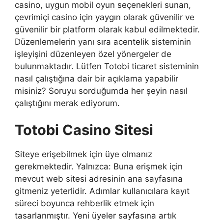
casino, uygun mobil oyun seçenekleri sunan,
çevrimiçi casino için yaygın olarak güvenilir ve
güvenilir bir platform olarak kabul edilmektedir.
Düzenlemelerin yanı sıra acentelik sisteminin
işleyişini düzenleyen özel yönergeler de
bulunmaktadır. Lütfen Totobi ticaret sisteminin
nasıl çalıştığına dair bir açıklama yapabilir
misiniz? Soruyu sorduğumda her şeyin nasıl
çalıştığını merak ediyorum.
Totobi Casino Sitesi
Siteye erişebilmek için üye olmanız
gerekmektedir. Yalnızca: Buna erişmek için
mevcut web sitesi adresinin ana sayfasına
gitmeniz yeterlidir. Adımlar kullanıcılara kayıt
süreci boyunca rehberlik etmek için
tasarlanmıştır. Yeni üyeler sayfasına artık