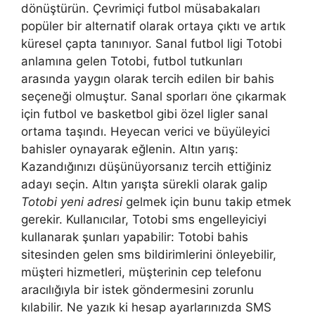
dönüştürün. Çevrimiçi futbol müsabakaları
popüler bir alternatif olarak ortaya çıktı ve artık
küresel çapta tanınıyor. Sanal futbol ligi Totobi
anlamına gelen Totobi, futbol tutkunları
arasında yaygın olarak tercih edilen bir bahis
seçeneği olmuştur. Sanal sporları öne çıkarmak
için futbol ve basketbol gibi özel ligler sanal
ortama taşındı. Heyecan verici ve büyüleyici
bahisler oynayarak eğlenin. Altın yarış:
Kazandığınızı düşünüyorsanız tercih ettiğiniz
adayı seçin. Altın yarışta sürekli olarak galip
Totobi yeni adresi
gelmek için bunu takip etmek
gerekir. Kullanıcılar, Totobi sms engelleyiciyi
kullanarak şunları yapabilir: Totobi bahis
sitesinden gelen sms bildirimlerini önleyebilir,
müşteri hizmetleri, müşterinin cep telefonu
aracılığıyla bir istek göndermesini zorunlu
kılabilir. Ne yazık ki hesap ayarlarınızda SMS