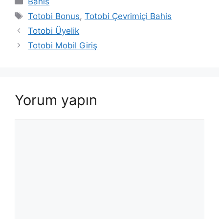
Bahis
Etiketler
Totobi Bonus
,
Totobi Çevrimiçi Bahis
Totobi Üyelik
Totobi Mobil Giriş
Yorum yapın
Yorum