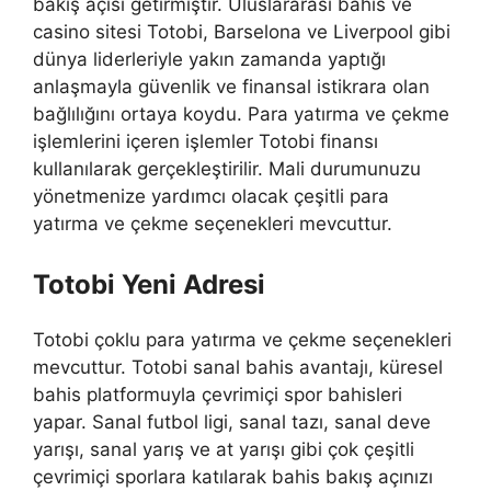
bakış açısı getirmiştir. Uluslararası bahis ve
casino sitesi Totobi, Barselona ve Liverpool gibi
dünya liderleriyle yakın zamanda yaptığı
anlaşmayla güvenlik ve finansal istikrara olan
bağlılığını ortaya koydu. Para yatırma ve çekme
işlemlerini içeren işlemler Totobi finansı
kullanılarak gerçekleştirilir. Mali durumunuzu
yönetmenize yardımcı olacak çeşitli para
yatırma ve çekme seçenekleri mevcuttur.
Totobi Yeni Adresi
Totobi çoklu para yatırma ve çekme seçenekleri
mevcuttur. Totobi sanal bahis avantajı, küresel
bahis platformuyla çevrimiçi spor bahisleri
yapar. Sanal futbol ligi, sanal tazı, sanal deve
yarışı, sanal yarış ve at yarışı gibi çok çeşitli
çevrimiçi sporlara katılarak bahis bakış açınızı