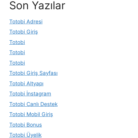
Son Yazılar
Totobi Adresi
Totobi Giriş
Totobi
Totobi
Totobi
Totobi Giriş Sayfası
Totobi Altyapı
Totobi İnstagram
Totobi Canlı Destek
Totobi Mobil Giriş
Totobi Bonus
Totobi Üyelik