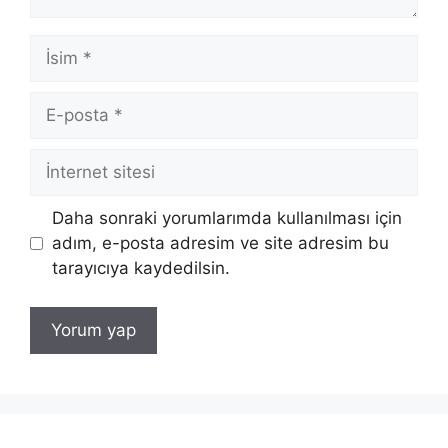
İsim
E-
posta
İnternet
sitesi
Daha sonraki yorumlarımda kullanılması için
adım, e-posta adresim ve site adresim bu
tarayıcıya kaydedilsin.