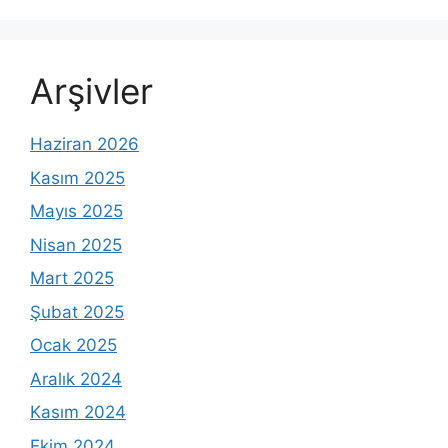
Arşivler
Haziran 2026
Kasım 2025
Mayıs 2025
Nisan 2025
Mart 2025
Şubat 2025
Ocak 2025
Aralık 2024
Kasım 2024
Ekim 2024