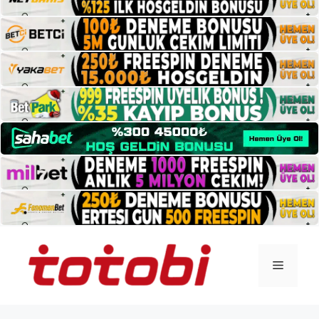
İçeriğe
atla
Menü