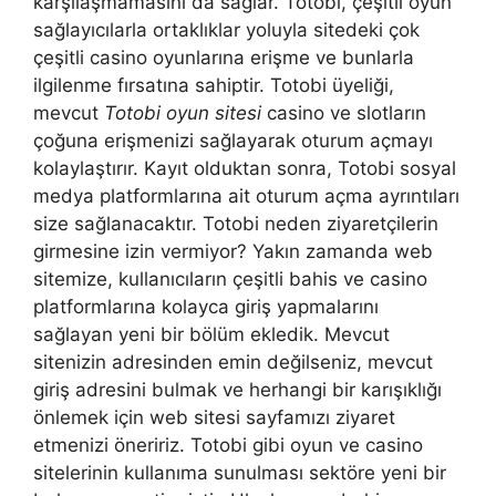
karşılaşmamasını da sağlar. Totobi, çeşitli oyun
sağlayıcılarla ortaklıklar yoluyla sitedeki çok
çeşitli casino oyunlarına erişme ve bunlarla
ilgilenme fırsatına sahiptir. Totobi üyeliği,
mevcut
Totobi oyun sitesi
casino ve slotların
çoğuna erişmenizi sağlayarak oturum açmayı
kolaylaştırır. Kayıt olduktan sonra, Totobi sosyal
medya platformlarına ait oturum açma ayrıntıları
size sağlanacaktır. Totobi neden ziyaretçilerin
girmesine izin vermiyor? Yakın zamanda web
sitemize, kullanıcıların çeşitli bahis ve casino
platformlarına kolayca giriş yapmalarını
sağlayan yeni bir bölüm ekledik. Mevcut
sitenizin adresinden emin değilseniz, mevcut
giriş adresini bulmak ve herhangi bir karışıklığı
önlemek için web sitesi sayfamızı ziyaret
etmenizi öneririz. Totobi gibi oyun ve casino
sitelerinin kullanıma sunulması sektöre yeni bir