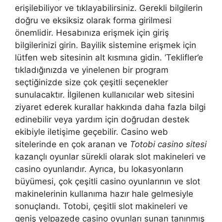
erişilebiliyor ve tıklayabilirsiniz. Gerekli bilgilerin
doğru ve eksiksiz olarak forma girilmesi
önemlidir. Hesabınıza erişmek için giriş
bilgilerinizi girin. Bayilik sistemine erişmek için
lütfen web sitesinin alt kısmına gidin. ‘Teklifler’e
tıkladığınızda ve yinelenen bir program
seçtiğinizde size çok çeşitli seçenekler
sunulacaktır. İlgilenen kullanıcılar web sitesini
ziyaret ederek kurallar hakkında daha fazla bilgi
edinebilir veya yardım için doğrudan destek
ekibiyle iletişime geçebilir. Casino web
sitelerinde en çok aranan ve
Totobi casino sitesi
kazançlı oyunlar sürekli olarak slot makineleri ve
casino oyunlarıdır. Ayrıca, bu lokasyonların
büyümesi, çok çeşitli casino oyunlarının ve slot
makinelerinin kullanıma hazır hale gelmesiyle
sonuçlandı. Totobi, çeşitli slot makineleri ve
geniş yelpazede casino oyunları sunan tanınmış