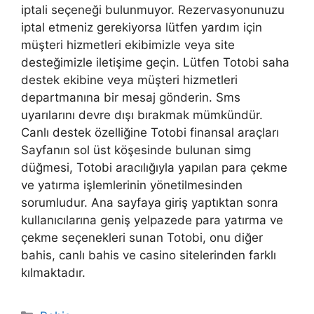
iptali seçeneği bulunmuyor. Rezervasyonunuzu
iptal etmeniz gerekiyorsa lütfen yardım için
müşteri hizmetleri ekibimizle veya site
desteğimizle iletişime geçin. Lütfen Totobi saha
destek ekibine veya müşteri hizmetleri
departmanına bir mesaj gönderin. Sms
uyarılarını devre dışı bırakmak mümkündür.
Canlı destek özelliğine Totobi finansal araçları
Sayfanın sol üst köşesinde bulunan simg
düğmesi, Totobi aracılığıyla yapılan para çekme
ve yatırma işlemlerinin yönetilmesinden
sorumludur. Ana sayfaya giriş yaptıktan sonra
kullanıcılarına geniş yelpazede para yatırma ve
çekme seçenekleri sunan Totobi, onu diğer
bahis, canlı bahis ve casino sitelerinden farklı
kılmaktadır.
Kategoriler