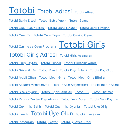
Totobi
Totobi Adresi
Totobi Altyapı
Totobi Bahis Sitesi
Totobi Bahis Yapın
Totobi Bonus
Totobi Canlı Bahis Sitesi
Totobi Canlı Destek
Totobi Canlı Oranları
Totobi Canlı Tv
Totobi Canlı Yayın
Totobi Casino Oyunu
Totobi Giriş
Totobi Casino ve Oyun Programı
Totobi Giriş Adresi
Totobi Giriş Aşamaları
Totobi Giriş Sayfası
Totobi Güncel
Totobi Güvenilir Adresi
Totobi Güvenilir Mi
Totobi Kayıt
Totobi Kayıt İşlemi
Totobi Kaç Oldu
Totobi Mobil Cihaz
Totobi Mobil Giriş
Totobi Mobil Giriş Bilgileri
Totobi Müşteri Memnuniyeti
Totobi Oyun Seçenekleri
Totobi Rulet Oyunu
Totobi Site Altyapısı
Totobi Spor Bahisleri
Totobi TV
Totobi Twitter
Totobi Yatırım Destek Departmanı
Totobi Yeni Adres
Totobi Yeni Kayıtlar
Totobi Çevrimiçi Bahis
Totobi Çevrimiçi Oyunlar
Totobi Üye Giriş
Totobi Üye Olun
Totobi Üyelik
Totobi Üye Sayısı
Totobi İnstagram
Totobi Şikayet
Totobi Şikayet Sitesi