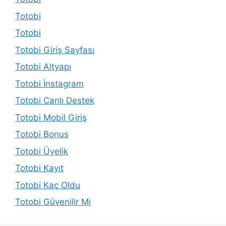
Totobi
Totobi
Totobi Giriş Sayfası
Totobi Altyapı
Totobi İnstagram
Totobi Canlı Destek
Totobi Mobil Giriş
Totobi Bonus
Totobi Üyelik
Totobi Kayıt
Totobi Kaç Oldu
Totobi Güvenilir Mi