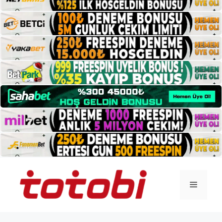
İçeriğe
atla
Menü