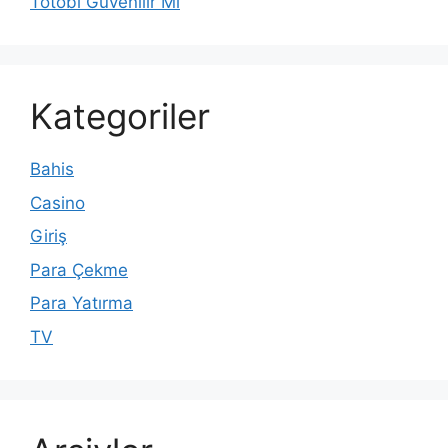
Totobi Güvenilir Mi
Kategoriler
Bahis
Casino
Giriş
Para Çekme
Para Yatırma
TV