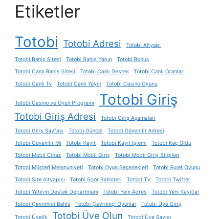
Etiketler
Totobi
Totobi Adresi
Totobi Altyapı
Totobi Bahis Sitesi
Totobi Bahis Yapın
Totobi Bonus
Totobi Canlı Bahis Sitesi
Totobi Canlı Destek
Totobi Canlı Oranları
Totobi Canlı Tv
Totobi Canlı Yayın
Totobi Casino Oyunu
Totobi Giriş
Totobi Casino ve Oyun Programı
Totobi Giriş Adresi
Totobi Giriş Aşamaları
Totobi Giriş Sayfası
Totobi Güncel
Totobi Güvenilir Adresi
Totobi Güvenilir Mi
Totobi Kayıt
Totobi Kayıt İşlemi
Totobi Kaç Oldu
Totobi Mobil Cihaz
Totobi Mobil Giriş
Totobi Mobil Giriş Bilgileri
Totobi Müşteri Memnuniyeti
Totobi Oyun Seçenekleri
Totobi Rulet Oyunu
Totobi Site Altyapısı
Totobi Spor Bahisleri
Totobi TV
Totobi Twitter
Totobi Yatırım Destek Departmanı
Totobi Yeni Adres
Totobi Yeni Kayıtlar
Totobi Çevrimiçi Bahis
Totobi Çevrimiçi Oyunlar
Totobi Üye Giriş
Totobi Üye Olun
Totobi Üyelik
Totobi Üye Sayısı