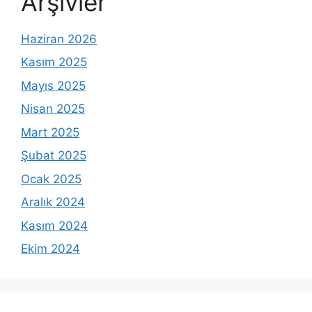
Arşivler
Haziran 2026
Kasım 2025
Mayıs 2025
Nisan 2025
Mart 2025
Şubat 2025
Ocak 2025
Aralık 2024
Kasım 2024
Ekim 2024