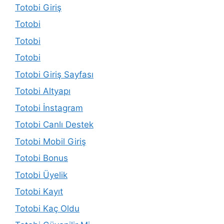
Totobi Giriş
Totobi
Totobi
Totobi
Totobi Giriş Sayfası
Totobi Altyapı
Totobi İnstagram
Totobi Canlı Destek
Totobi Mobil Giriş
Totobi Bonus
Totobi Üyelik
Totobi Kayıt
Totobi Kaç Oldu